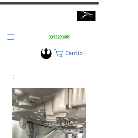
3DToysFix.com
Impresiones 3d Alta Calidad
3313203689
Carrito