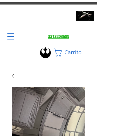
3DToysFix.com
Impresiones 3d Alta Calidad
3313203689
Carrito