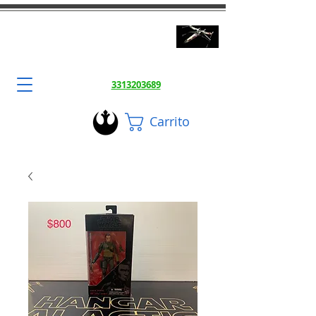
3DToysFix.com
Impresiones 3d Alta Calidad
3313203689
Carrito