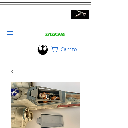
3DToysFix.com
Impresiones 3d Alta Calidad
3313203689
Carrito