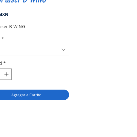
Precio
 MXN
aser B-WING
n
*
d
*
Agregar a Carrito