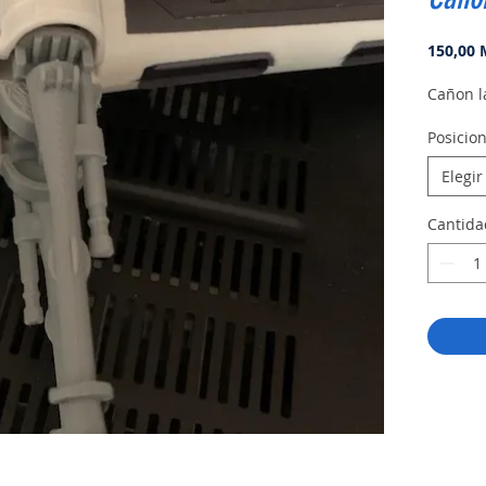
150,00
Cañon l
Posicio
Elegir
Cantida