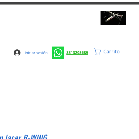
Carrito
3313203689
Iniciar sesión
n laser B-WING