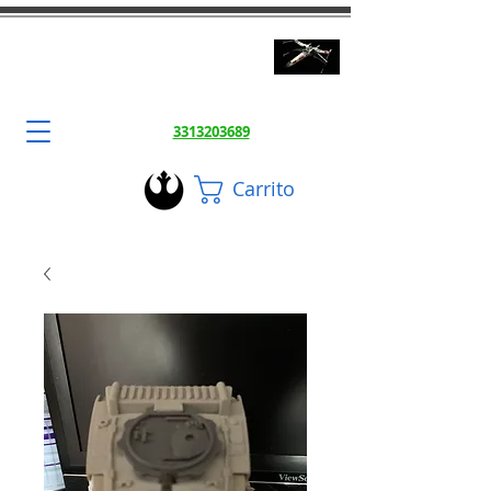
3DToysFix.com
Impresiones 3d Alta Calidad
3313203689
Carrito