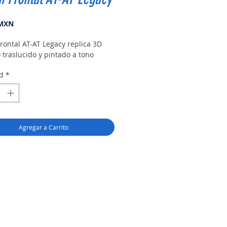
Precio
 MXN
rontal AT-AT Legacy replica 3D
 traslucido y pintado a tono
d
*
Agregar a Carrito