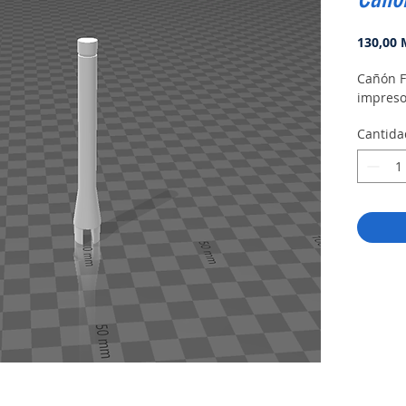
130,00
Cañón F
impreso
Cantida