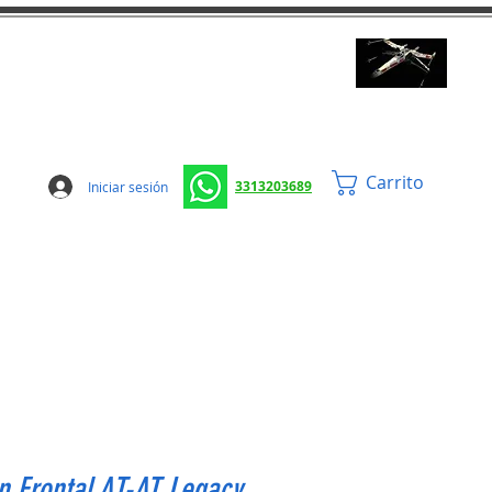
Carrito
3313203689
Iniciar sesión
 Frontal AT-AT Legacy